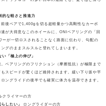
圧倒的な軽さと推進力
mm、前後ペアで1,400gを切る超軽量かつ高剛性なカーボ
速が大得意なこのホイールに、ONIベアリングの「回
ワーが一切ロスされることなく路面に伝わり、勾配の
ィングのままスルスルと登れてしまいます。
ちない「極上の伸び」
能。ベアリングのフリクション（摩擦抵抗）が極限まで
てもスピードが驚くほど維持されます。緩い下り坂や平
、ロングライドの後半でも確実に体力を温存できます。
ルクライマーの方
減らしたい」
ロングライダーの方