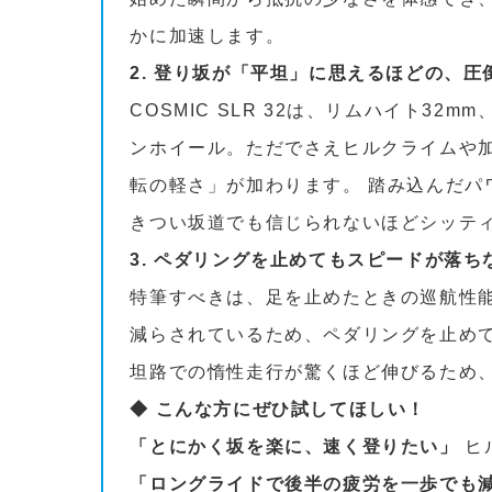
かに加速します。
2. 登り坂が「平坦」に思えるほどの、
COSMIC SLR 32は、リムハイト32
ンホイール。ただでさえヒルクライムや加
転の軽さ」が加わります。 踏み込んだパ
きつい坂道でも信じられないほどシッテ
3. ペダリングを止めてもスピードが落
特筆すべきは、足を止めたときの巡航性
減らされているため、ペダリングを止め
坦路での惰性走行が驚くほど伸びるため
◆ こんな方にぜひ試してほしい！
「とにかく坂を楽に、速く登りたい」
ヒ
「ロングライドで後半の疲労を一歩でも